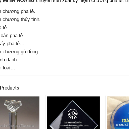
ty MINH HOÀNG
chuyên
sản xuất kỷ niệm chương pha lê
, t
 chương pha lê.
 chương thủy tinh.
 lê
bàn pha lê
iấy pha lê…
m chương gỗ đồng
nh danh
m loại…
 Products