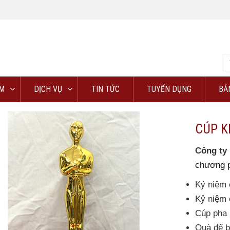
M
DỊCH VỤ
TIN TỨC
TUYỂN DỤNG
BẢ
CÚP K
Công t
chương p
Kỷ niệm 
Kỷ niệm 
Cúp pha 
Quà để b