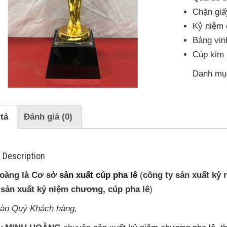
Chặn giấ
Kỷ niệm 
Bảng vin
Cúp kim 
Danh mụ
tả
Đánh giá (0)
 Description
oàng là Cơ sở
sản xuất cúp pha lê
(
công ty sản xuất kỷ
;
sản xuất kỷ niệm chương, cúp pha lê
)
hào Quý Khách hàng,