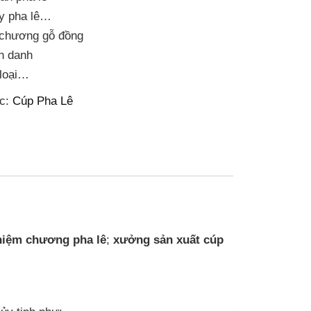
y pha lê…
chương gỗ đồng
h danh
loại…
c:
Cúp Pha Lê
 niệm chương pha lê
;
xưởng sản xuất cúp