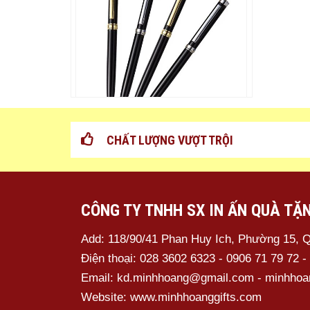
Bút Kim Loại – MH08
CHẤT LƯỢNG VƯỢT TRỘI
CÔNG TY TNHH SX IN ẤN QUÀ TẶ
Add: 118/90/41 Phan Huy Ich, Phường 15, 
Điện thoại: 028 3602 6323 - 0906 71 79 72 -
Email: kd.minhhoang@gmail.com - minhho
Website: www.minhhoanggifts.com