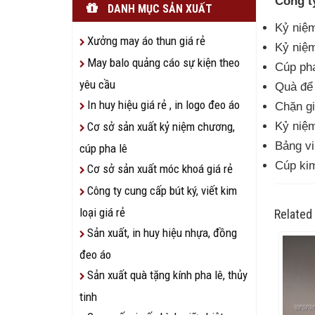
Công 
DANH MỤC SẢN XUẤT
Kỷ niệm
Xưởng may áo thun giá rẻ
Kỷ niệm
May balo quảng cáo sự kiện theo
Cúp pha
yêu cầu
Quà để 
In huy hiệu giá rẻ , in logo đeo áo
Chặn g
Kỷ niệ
Cơ sở sản xuất kỷ niệm chương,
Bảng vi
cúp pha lê
Cúp ki
Cơ sở sản xuất móc khoá giá rẻ
Công ty cung cấp bút ký, viết kim
loại giá rẻ
Related
Sản xuất, in huy hiệu nhựa, đồng
đeo áo
Sản xuất quà tặng kính pha lê, thủy
tinh