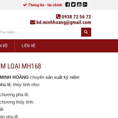
Thông tin - tài chính
0938 72 56 72
kd.minhhoang@gmail.com
N ĐỒ
LIÊN HỆ
IM LOẠI MH168
y MINH HOÀNG
chuyên
sản xuất kỷ niệm
ha lê
, thủy tinh như:
chương pha lê.
chương thủy tinh.
lê
àn pha lê