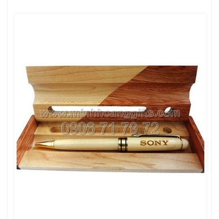
Bút và Hộp Gỗ – MH12