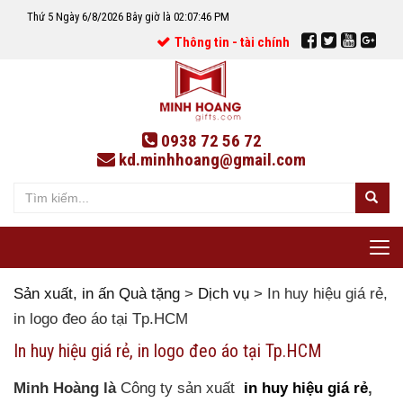
Thứ 5 Ngày 6/8/2026 Bây giờ là 02:07:47 PM
Thông tin - tài chính
0938 72 56 72
kd.minhhoang@gmail.com
Tog
nav
Sản xuất, in ấn Quà tặng
>
Dịch vụ
>
In huy hiệu giá rẻ,
in logo đeo áo tại Tp.HCM
In huy hiệu giá rẻ, in logo đeo áo tại Tp.HCM
Minh Hoàng là
Công ty
sản xuất
in huy hiệu giá rẻ
,