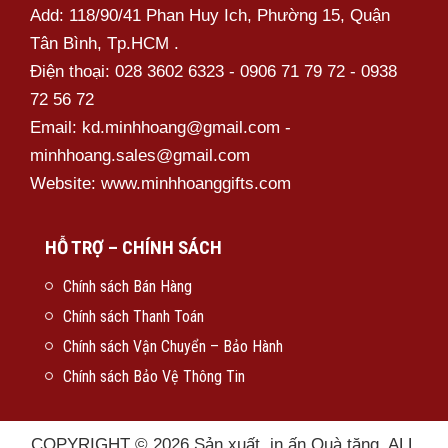
Add: 118/90/41 Phan Huy Ich, Phường 15, Quận
Tân Bình, Tp.HCM .
Điện thoại: 028 3602 6323 - 0906 71 79 72 - 0938
72 56 72
Email: kd.minhhoang@gmail.com -
minhhoang.sales@gmail.com
Website: www.minhhoanggifts.com
Bút Kim Loại – MH08
HỖ TRỢ – CHÍNH SÁCH
Chính sách Bán Hàng
Chính sách Thanh Toán
Chính sách Vận Chuyển – Bảo Hành
Chính sách Bảo Vệ Thông Tin
COPYRIGHT © 2026 Sản xuất, in ấn Quà tặng. ALL