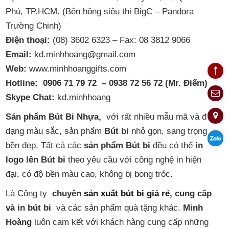
Phú, TP.HCM. (Bên hông siêu thị BigC – Pandora
Trường Chinh)
Điện thoại:
(08) 3602 6323 – Fax: 08 3812 9066
Email:
kd.minhhoang@gmail.com
Web:
www.minhhoanggifts.com
Hotline:
0906 71 79 72
– 0938 72 56 72 (Mr. Điểm)
Skype Chat:
kd.minhhoang
Sản phẩm Bút Bi Nhựa,
với rất nhiều mẫu mã và đa
dạng màu sắc, sản phẩm
Bút bi
nhỏ gọn, sang trọng,
bền đẹp. Tất cả các
sản phẩm Bút bi
đều có thể
in
logo lên Bút bi
theo yêu cầu với công nghệ in hiện
đại, có độ bền màu cao, không bị bong tróc.
Là Công ty
chuyên
sản xuất bút bi giá rẻ
, cung cấp
và in bút bi
và các sản phẩm quà tặng khác.
Minh
Hoàng
luôn cam kết với khách hàng cung cấp những