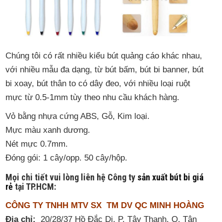
Chúng tôi có rất nhiều kiểu bút quảng cáo khác nhau,
với nhiều mẫu đa dạng, từ bút bấm, bút bi banner, bút
bi xoay, bút thân to có dây đeo, với nhiều loại ruột
mực từ 0.5-1mm tùy theo nhu cầu khách hàng.
Vỏ bằng nhựa cứng ABS, Gỗ, Kim loại.
Mực màu xanh dương.
Nét mực 0.7mm.
Đóng gói: 1 cây/opp. 50 cây/hộp.
Mọi chi tiết vui lòng liên hệ Công ty
sản xuất bút bi giá
rẻ
tại TP.HCM:
CÔNG TY TNHH MTV SX TM DV QC MINH HOÀNG
Địa chỉ:
20/28/37 Hồ Đắc Di, P. Tây Thạnh, Q. Tân