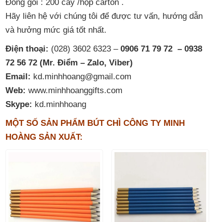
Đóng gói : 200 cây /hộp carton .
Hãy liên hệ với chúng tôi để được tư vấn, hướng dẫn
và hưởng mức giá tốt nhất.
Điện thoại:
(028) 3602 6323 –
0906 71 79 72 – 0938
72 56 72 (Mr. Điểm – Zalo, Viber)
Email:
kd.minhhoang@gmail.com
Web:
www.minhhoanggifts.com
Skype:
kd.minhhoang
MỘT SỐ SẢN PHẨM BÚT CHÌ CÔNG TY MINH
HOÀNG SẢN XUẤT: