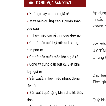
DANH MỤC SẢN XUẤT
Áp dụng
Xưởng may áo thun giá rẻ
in sắc 
May balo quảng cáo sự kiện theo
khách 
yêu cầu
In huy hiệu giá rẻ , in logo đeo áo
Cơ sở sản xuất kỷ niệm chương,
Với tiê
cúp pha lê
UY TÍ
Cơ sở sản xuất móc khoá giá rẻ
Chúng t
Công ty cung cấp bút ký, viết kim
loại giá rẻ
Đặc biệ
Sản xuất, in huy hiệu nhựa, đồng
Thời gi
đeo áo
Sản xuất quà tặng kính pha lê, thủy
tinh
Quý khá