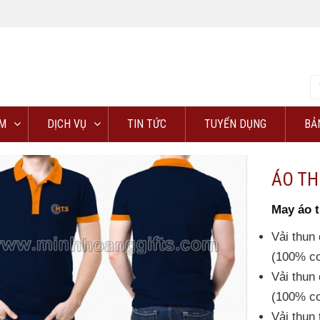
M
DỊCH VỤ
TIN TỨC
TUYỂN DỤNG
BẢ
ÁO T
May áo 
Vải thun 
(100% co
Vải thun 
(100% co
Vải thun 