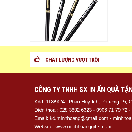
Bút Kim Loại – MH08
CHẤT LƯỢNG VƯỢT TRỘI
CÔNG TY TNHH SX IN ẤN QUÀ TẶ
Add: 118/90/41 Phan Huy Ich, Phường 15, 
Điện thoại: 028 3602 6323 - 0906 71 79 72 -
Email: kd.minhhoang@gmail.com - minhho
Website: www.minhhoanggifts.com