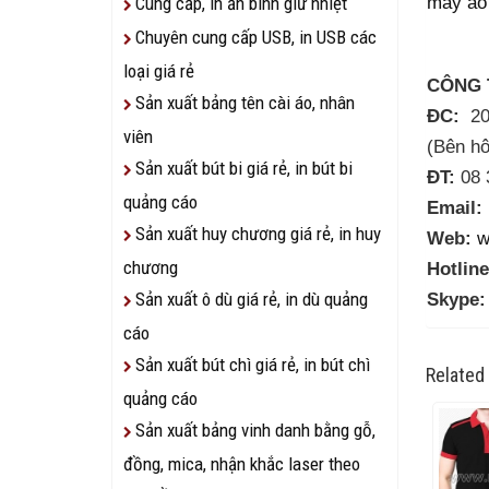
may áo
Cung cấp, in ấn bình giữ nhiệt
Chuyên cung cấp USB, in USB các
loại giá rẻ
CÔNG 
Sản xuất bảng tên cài áo, nhân
ĐC:
20/
viên
(Bên hô
Sản xuất bút bi giá rẻ, in bút bi
ĐT:
08 
quảng cáo
Email:
Sản xuất huy chương giá rẻ, in huy
Web:
w
chương
Hotline
Sản xuất ô dù giá rẻ, in dù quảng
Skype:
cáo
Sản xuất bút chì giá rẻ, in bút chì
Related
quảng cáo
Sản xuất bảng vinh danh bằng gỗ,
đồng, mica, nhận khắc laser theo