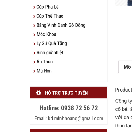
Cúp Pha Lê
Cúp Thể Thao
Bảng Vinh Danh Gỗ Đồng
Móc Khóa
Ly Sứ Quà Tặng
Bình giữ nhiệt
Áo Thun
Mô 
Mũ Nón
Product
HỖ TRỢ TRỰC TUYẾN
Công t
Hotline: 0938 72 56 72
cổ bẻ, 
với đa 
Email: kd.minhhoang@gmail.com
thun lạ