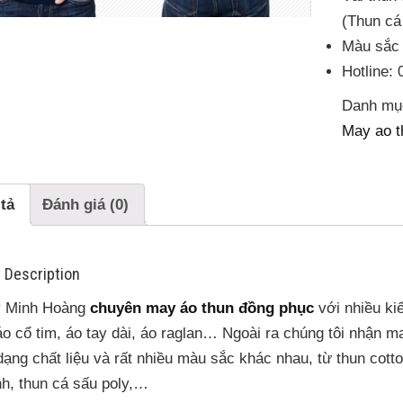
(Thun cá
Màu sắc v
Hotline:
Danh mụ
May ao t
tả
Đánh giá (0)
 Description
y Minh Hoàng
chuyên may áo thun đồng phục
với nhiều ki
áo cổ tim, áo tay dài, áo raglan… Ngoài ra chúng tôi nhận 
dạng chất liệu và rất nhiều màu sắc khác nhau, từ thun cotto
nh, thun cá sấu poly,…