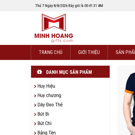
Thứ 7 Ngày 8/8/2026 Bây giờ là 00:41:32 AM
TRANG CHỦ
GIỚI THIỆU
SẢN PHẨ
DANH MỤC SẢN PHẨM
Huy Hiệu
Huy chương
Dây Đeo Thẻ
Bút Bi
Bút Chì
Bảng Tên